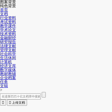
图案背景
纯色背景
首页
文档
行业资料
考试资料
教学课件
学术论文
技术资料
金融财经
研究报告
法律文献
管理文献
社会科学
生活休闲
计算机
经济文库
数字媒体
教材教辅
企业档案
任务
文辑
>


上传文档