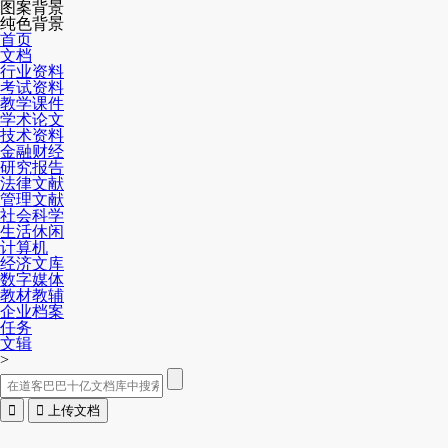
图案背景
纯色背景
首页
文档
行业资料
考试资料
教学课件
学术论文
技术资料
金融财经
研究报告
法律文献
管理文献
社会科学
生活休闲
计算机
经济文库
数字媒体
教材教辅
企业档案
任务
文辑
>


上传文档